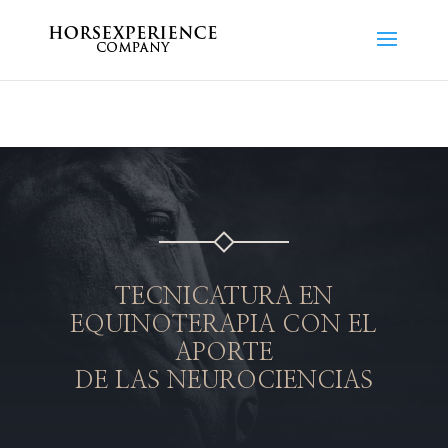
Error: Your upload path is not valid or does not exist:
/home/royalmotors2017/public_html/horsexperience.com/wp-
content/uploads
TECNICATURA EN
EQUINOTERAPIA CON EL
APORTE
DE LAS NEUROCIENCIAS