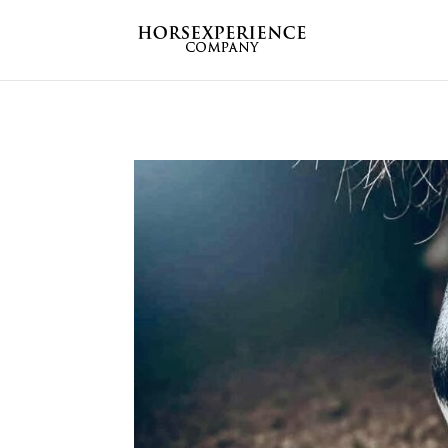
Error: Your upload path is not valid or does not exist: /home/roya