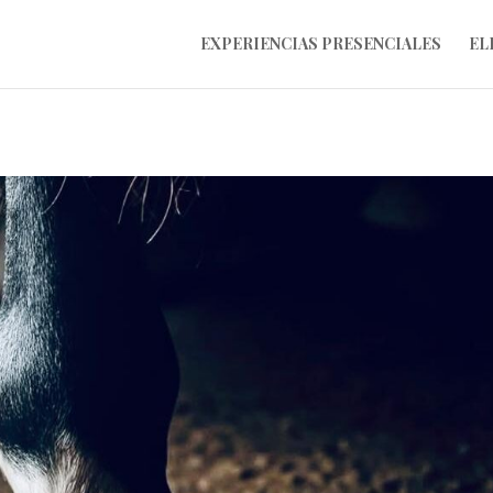
lmotors2017/public_html/horsexperience.com/wp-content/uploads
EXPERIENCIAS PRESENCIALES
EL